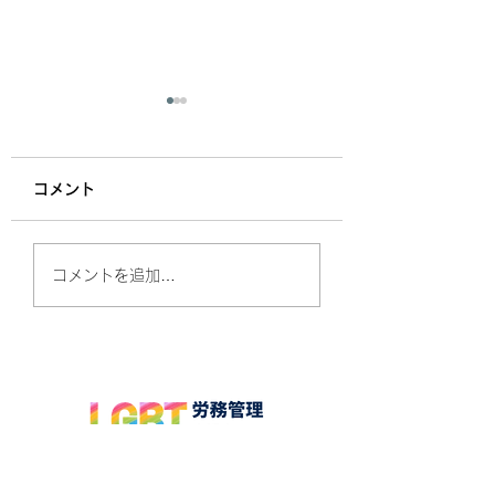
同性婚訴訟 今年中に
も最高裁判断か
コメント
同性婚を認めない現行の民
法や戸籍法が憲法違反であ
るとして、同性カップルが
PRIDE指標202
コメントを追加…
国に賠償を求めている、い
表
わゆる同性婚訴訟。2026
年中にも最高裁判所の判断
が出される見込みであると
して、注目されています。
これらの訴訟は2019年以
降、札幌、東京、名古屋、
大阪、福岡の5つの地裁