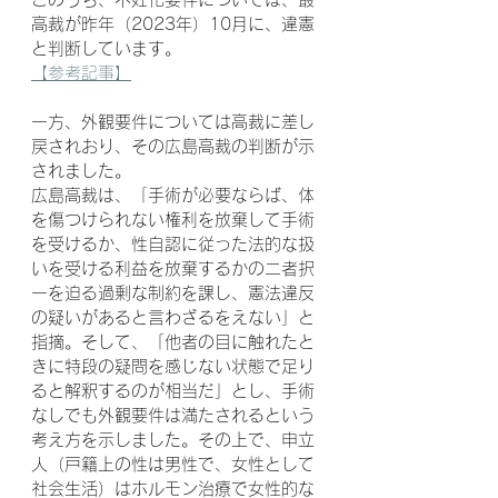
高裁が昨年（2023年）10月に、違憲
と判断しています。
【参考記事】
一方、外観要件については高裁に差し
戻されおり、その広島高裁の判断が示
されました。
広島高裁は、「手術が必要ならば、体
を傷つけられない権利を放棄して手術
を受けるか、性自認に従った法的な扱
いを受ける利益を放棄するかの二者択
一を迫る過剰な制約を課し、憲法違反
の疑いがあると言わざるをえない」と
指摘。そして、「他者の目に触れたと
きに特段の疑問を感じない状態で足り
ると解釈するのが相当だ」とし、手術
なしでも外観要件は満たされるという
考え方を示しました。その上で、申立
人（戸籍上の性は男性で、女性として
社会生活）はホルモン治療で女性的な