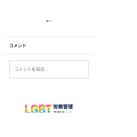
同性婚訴訟 今年中に
も最高裁判断か
コメント
同性婚を認めない現行の民
法や戸籍法が憲法違反であ
るとして、同性カップルが
PRIDE指標202
コメントを追加…
国に賠償を求めている、い
表
わゆる同性婚訴訟。2026
年中にも最高裁判所の判断
が出される見込みであると
して、注目されています。
これらの訴訟は2019年以
降、札幌、東京、名古屋、
大阪、福岡の5つの地裁
に、計6件起こされていま
運営：社会保険労務士法人 亀井労務管理事