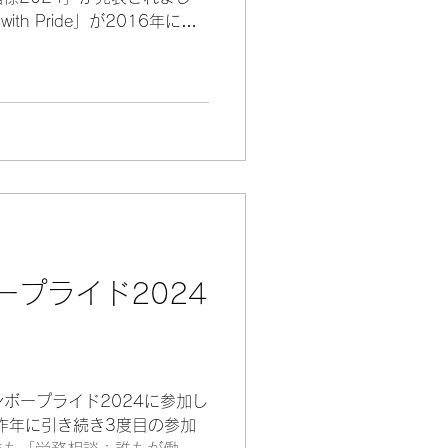
ith Pride」が2016年に策
GBTQ+に関する方針や人事
.
ープライド2024
ンボープライド2024に参加し
昨年に引き続き3度目の参加