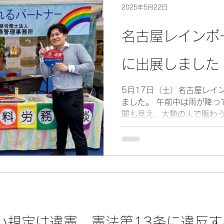
た。 ゴールド認定の企業数
2025年5月22日
たす役割や存在感が増してい
に向けて職場環境の整備等
名古屋レインボ
せください。
に出展しました
5月17日（土）名古屋レイ
ました。 午前中は雨が降っ
間も見え、大勢の人で賑わ
ました。 事務所としては、昨年に引き続き4度目の参
加となります。弊所では、
い会社を目指...
い規定は違憲 憲法第13条に違反