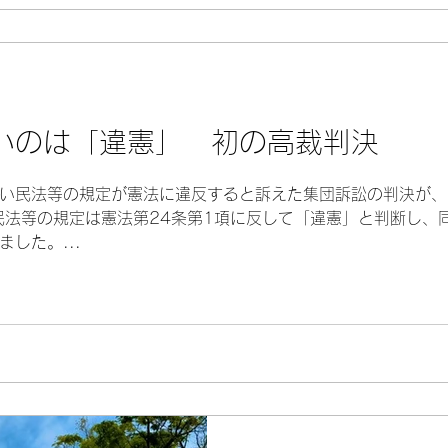
いのは「違憲」 初の高裁判決
い民法等の規定が憲法に違反すると訴えた集団訴訟の判決が、2
民法等の規定は憲法第24条第1項に反して「違憲」と判断し、
した。...