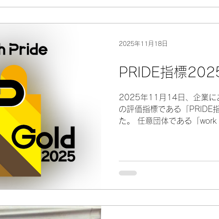
2025年11月18日
PRIDE指標20
2025年11月14日、企業に
の評価指標である「PRIDE
た。 任意団体である「work w
定した評価指標で、企業のL
制度などで評価されます。 
定（3段階の評定で最高評価
2021年に新設された「レ
41社の応募があり、審査の
の「レインボー認定」と認定
労務士法人 亀井労務管理
き、5年連続のゴールドの