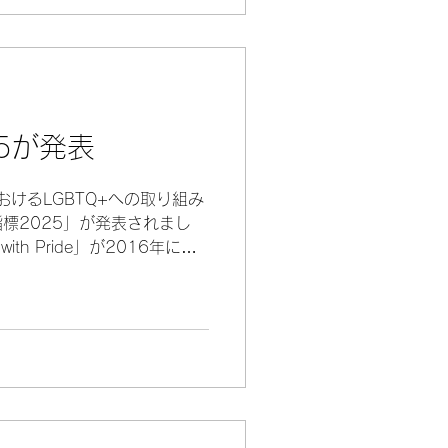
25が発表
おけるLGBTQ+への取り組み
指標2025」が発表されまし
ith Pride」が2016年に策
GBTQ+に関する方針や人事
今年度は340社がゴールド認
）を受賞しました。 また
インボー認定」には、今年度は
結果38社の取り組みを今年度
しました。 弊所（社会保険
事務所）も、昨年度に引き続
認定をいただくことができまし