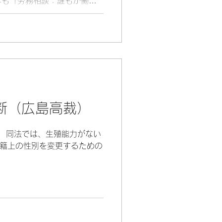
年も「労務相談：誰もが働き
題して、労務相談ブースを設
はたくさんの方にお声がけい
断（広島高裁）
。 同法では、生殖能力がない
籍上の性別を変更するための