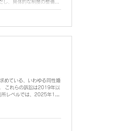
だし、具体的な制度の整備は
に特別抗告する方針と報じら
も女性にも当てはまらない
「第〇子」「長子」「子」と
とする特例法に言及し、性自
戸籍に記載すべき性別情報に
の性別の
求めている、いわゆる同性婚
 これらの訴訟は2019年以
所レベルでは、2025年11
であるため、近いうちに最高
認めない民法などの規定が、
4条第2項などに反するか否か