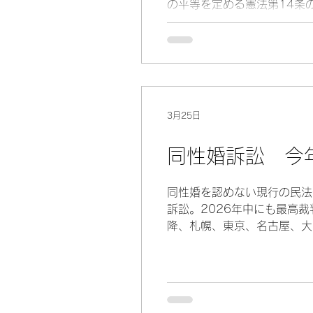
の平等を定める憲法第14条
国会の立法によって行われる
れています。 当事者（50
「ノンバイナリー」の方です
いった性別を明示しない記載
認に従った法令上の性別の取
ついて、いずれにも当てはま
3月25日
同性婚訴訟 今
同性婚を認めない現行の民法
訴訟。2026年中にも最高
降、札幌、東京、名古屋、大
月までに「違憲」が5件、「
裁で統一判断が出される見込
法の下の平等を定めた憲法第
が争点となっています。