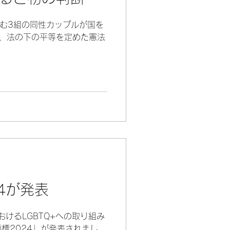
む3組の同性カップルが国を
は、法の下の平等を定めた憲法
24が発表
おけるLGBTQ+への取り組み
指標2024」が発表されまし