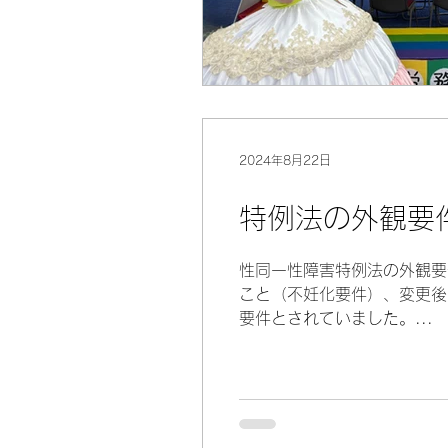
2024年8月22日
特例法の外観要
性同一性障害特例法の外観要
こと（不妊化要件）、変更後
要件とされていました。...