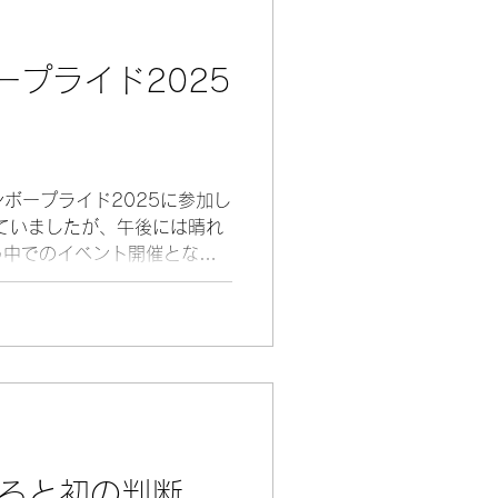
も年々増え、企業や団体が果
るように感じます。 来年度
をご検討の方は、ぜひお問合
ープライド2025
ンボープライド2025に参加し
ていましたが、午後には晴れ
う中でのイベント開催となり
「労務相談：誰もが働きやす
すると初の判断