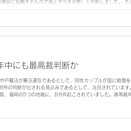
の趣旨に抵触するもので是正すべき状態」と判断しました。 た
べきだとし、抗告自体は棄却されています。当事者は、最高裁
歳代）は、生物学的な性は「女性」ですが、自認する性が男性に
。戸籍上の父母との続柄欄に「長女」と記載されているのを、
に訂正するよう求めていました。 決定では、性別変更を可能
扱いを受けることは重要な法的利益であるとしました。また、
らない性自認を有する国民の存在を前提にしておらず、戸籍上
年中にも最高裁判断か
や戸籍法が憲法違反であるとして、同性カップルが国に賠償を
裁判所の判断が出される見込みであるとして、注目されています。
阪、福岡の5つの地裁に、計6件起こされていました。高等裁判
合憲」が1件と判断が分かれています。原告らが上告する方針
みとなっています。 これらの訴訟では、同性どうしの結婚を
14条第1項、個人の尊厳と両性の本質的平等を定めた憲法第2